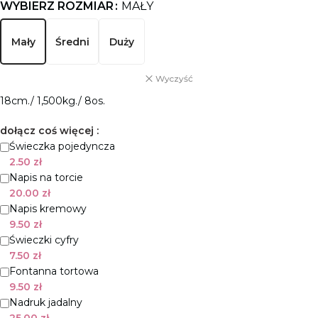
WYBIERZ ROZMIAR
MAŁY
Mały
Średni
Duży
Wyczyść
18cm./ 1,500kg./ 8os.
dołącz coś więcej :
Świeczka pojedyncza
2.50
zł
Napis na torcie
20.00
zł
Napis kremowy
9.50
zł
Świeczki cyfry
7.50
zł
Fontanna tortowa
9.50
zł
Nadruk jadalny