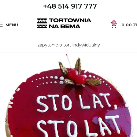
+48 514 917 777
0
MENU
0.00
Z
zapytanie o tort indywidualny