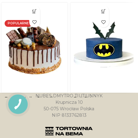
POPULARNE
NUBES DMYTRO TIUTIUNNYK
Tort z butelką Daniel’s
Tort Batman
Krupnicza 10
PRZYCISK
KONTAKTU
50-075 Wrocław Polska
146.00
zł
–
408.00
zł
NIP 8133762813
270.00
zł
–
642.00
zł