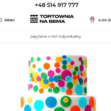
+48 514 917 777
0
MENU
0.00
Z
zapytanie o tort indywidualny