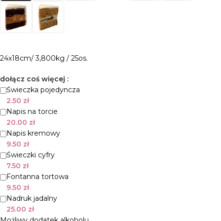
24x18cm/ 3,800kg / 25os.
dołącz coś więcej :
Świeczka pojedyncza
2.50
zł
Napis na torcie
20.00
zł
Napis kremowy
9.50
zł
Świeczki cyfry
7.50
zł
Fontanna tortowa
9.50
zł
Nadruk jadalny
25.00
zł
Możliwy dodatek alkoholu