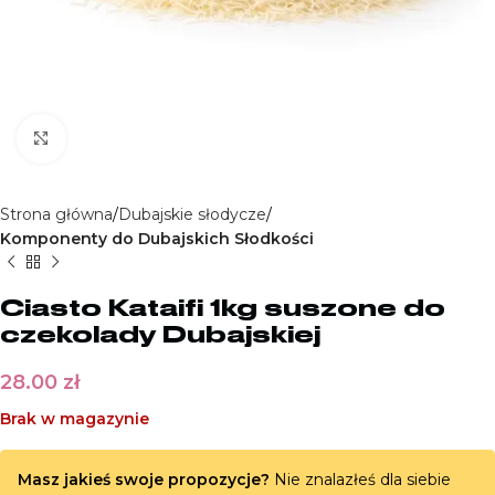
Kliknij aby powiększyć
Strona główna
Dubajskie słodycze
Komponenty do Dubajskich Słodkości
Ciasto Kataifi 1kg suszone do
czekolady Dubajskiej
28.00
zł
Brak w magazynie
Masz jakieś swoje propozycje?
Nie znalazłeś dla siebie