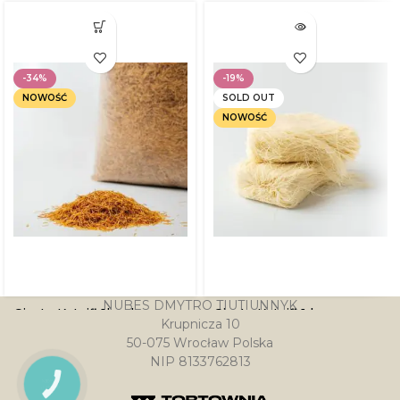
-34%
-19%
NOWOŚĆ
SOLD OUT
NOWOŚĆ
NUBES DMYTRO TIUTIUNNYK
Ciasto Kataifi 1kg do
Ciasto Kataifi 1 kg surowe
Krupnicza 10
czekołady Dubajskiej
do czekołady Dubajskiej
50-075 Wrocław Polska
prażone (gotowe do
NIP 8133762813
wykorzystania)
21.85
zł
27.00
zł
PRZYCISK
KONTAKTU
21.00
zł
31.90
zł