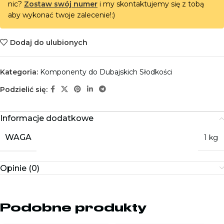
nic?
Zostaw swój numer
i my skontaktujemy się z tobą
aby wykonać twoje zalecenie!:)
Dodaj do ulubionych
Kategoria:
Komponenty do Dubajskich Słodkości
Podzielić się:
Informacje dodatkowe
WAGA
1 kg
Opinie (0)
Podobne produkty