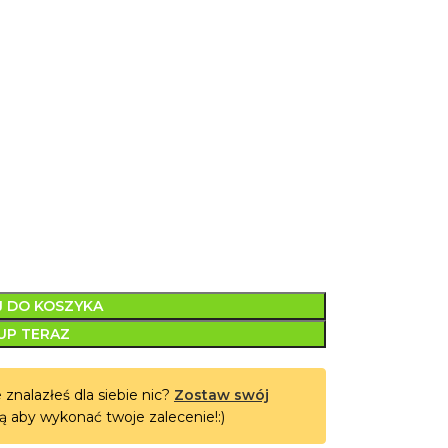
 DO KOSZYKA
UP TERAZ
 znalazłeś dla siebie nic?
Zostaw swój
ą aby wykonać twoje zalecenie!:)