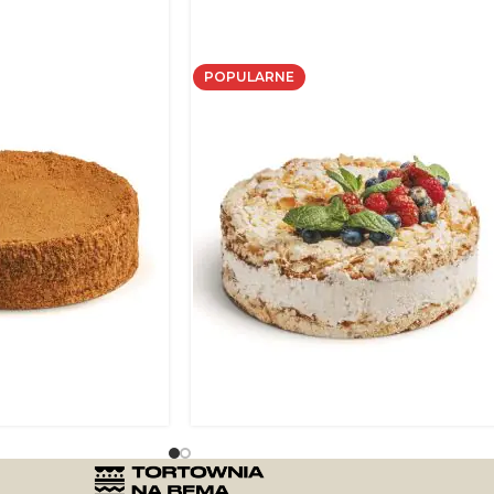
POPULARNE
 klasyczny
Tort Kylyna