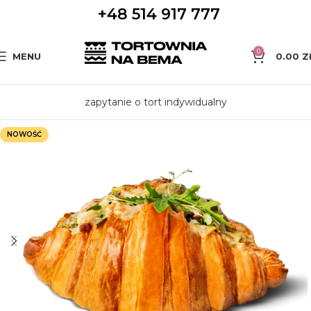
+48 514 917 777
0
MENU
0.00
Z
zapytanie o tort indywidualny
NOWOŚĆ