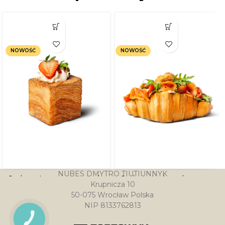
NOWOŚĆ
NOWOŚĆ
NUBES DMYTRO TIUTIUNNYK
Croissant z mascarpone i
Croissant z łososiem
Krupnicza 10
malinowym puree
50-075 Wrocław Polska
18.99
zł
NIP 8133762813
10.99
zł
PRZYCISK
KONTAKTU