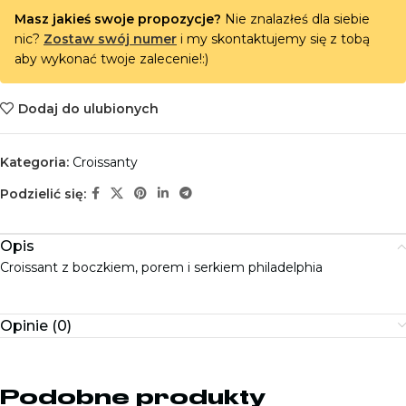
Masz jakieś swoje propozycje?
Nie znalazłeś dla siebie
nic?
Zostaw swój numer
i my skontaktujemy się z tobą
aby wykonać twoje zalecenie!:)
Dodaj do ulubionych
Kategoria:
Croissanty
Podzielić się:
Opis
Croissant z boczkiem, porem i serkiem philadelphia
Opinie (0)
Podobne produkty