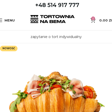
+48 514 917 777
0
MENU
0.00
Z
zapytanie o tort indywidualny
NOWOŚĆ