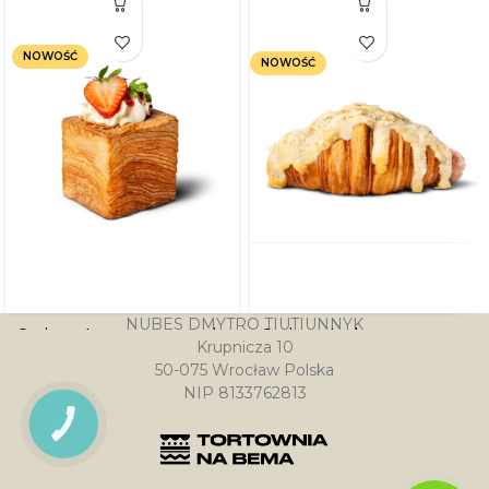
NOWOŚĆ
NOWOŚĆ
NUBES DMYTRO TIUTIUNNYK
Croissant z mascarpone i
Croissant z kremem
Krupnicza 10
malinowym puree
migdałowym
50-075 Wrocław Polska
NIP 8133762813
10.99
zł
17.99
zł
PRZYCISK
KONTAKTU