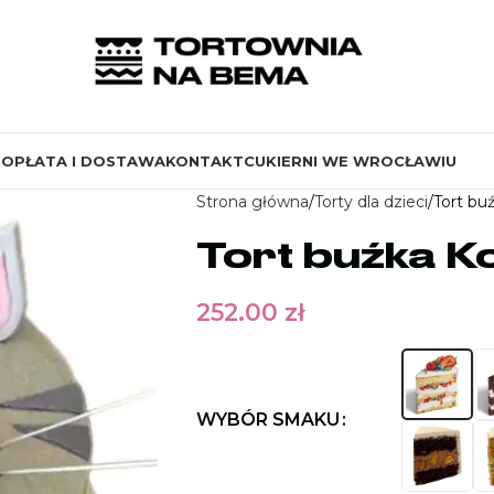
S
OPŁATA I DOSTAWA
KONTAKT
CUKIERNI WE WROCŁAWIU
Strona główna
Torty dla dzieci
Tort bu
Tort buźka K
252.00
zł
WYBÓR SMAKU