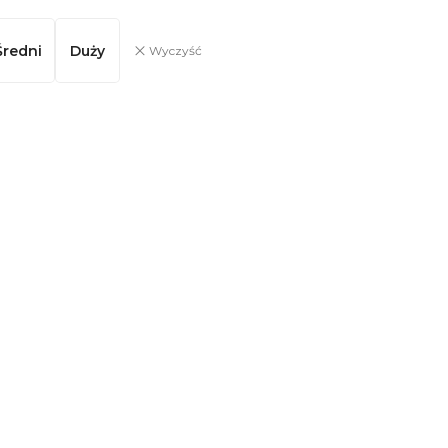
Średni
Duży
Wyczyść