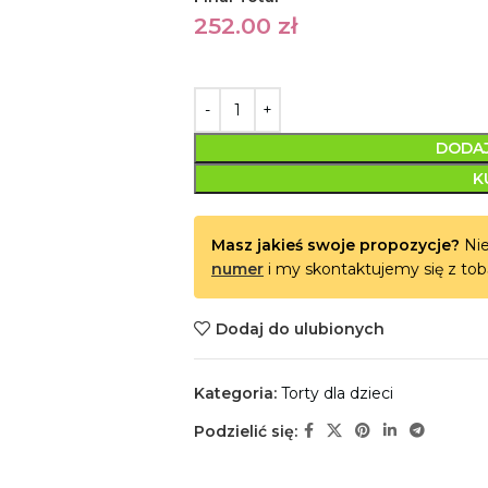
252.00
zł
DODAJ
K
Masz jakieś swoje propozycje?
Nie
numer
i my skontaktujemy się z tob
Dodaj do ulubionych
Kategoria:
Torty dla dzieci
Podzielić się: