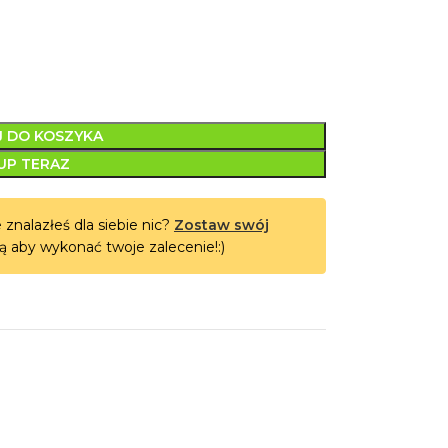
 DO KOSZYKA
UP TERAZ
 znalazłeś dla siebie nic?
Zostaw swój
ą aby wykonać twoje zalecenie!:)