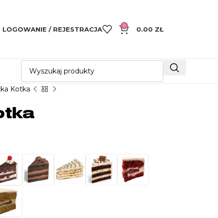
0
LOGOWANIE / REJESTRACJA
0.00
ZŁ
źka Kotka
otka