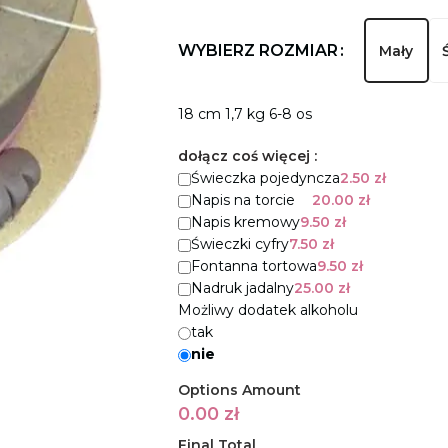
WYBIERZ ROZMIAR
Mały
18 cm 1,7 kg 6-8 os
dołącz coś więcej :
Świeczka pojedyncza
2.50
zł
Napis na torcie
20.00
zł
Napis kremowy
9.50
zł
Świeczki cyfry
7.50
zł
Fontanna tortowa
9.50
zł
Nadruk jadalny
25.00
zł
Możliwy dodatek alkoholu
tak
nie
Options Amount
0.00
zł
Final Total