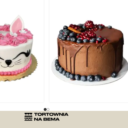
Tort czekoladowy z borówkami
00
zł
225.00
zł
–
367.00
zł