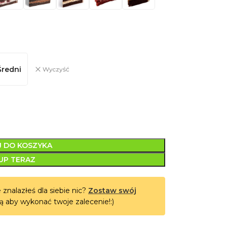
Średni
Wyczyść
 DO KOSZYKA
UP TERAZ
 znalazłeś dla siebie nic?
Zostaw swój
ą aby wykonać twoje zalecenie!:)