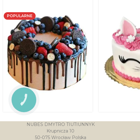
POPULARNE
Tort z ciasteczkami
Tort kotek
NUBES DMYTRO TIUTIUNNYK
Krupnicza 10
235.00
zł
–
348.00
zł
265.00
zł
–
405.
50-075 Wrocław Polska