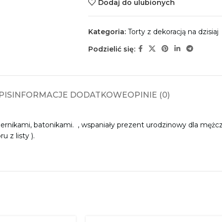
Dodaj do ulubionych
Kategoria:
Torty z dekoracją na dzisiaj
Podzielić się:
PIS
INFORMACJE DODATKOWE
OPINIE (0)
iernikami, batonikami. , wspaniały prezent urodzinowy dla mężcz
 z listy ).