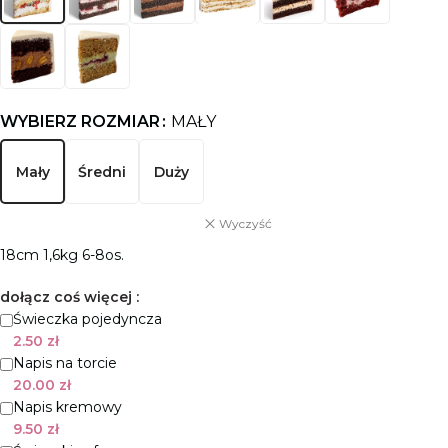
WYBIERZ ROZMIAR
MAŁY
Mały
Średni
Duży
Wyczyść
18cm 1,6kg 6-8os.
dołącz coś więcej :
Świeczka pojedyncza
2.50
zł
Napis na torcie
20.00
zł
Napis kremowy
9.50
zł