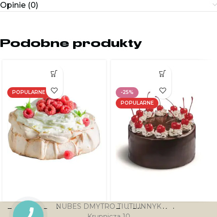
Opinie (0)
Podobne produkty
POPULARNE
-25%
POPULARNE
NUBES DMYTRO TIUTIUNNYK
Tort Beza Pavlova z
Tort Pijana wiśnia
Krupnicza 10