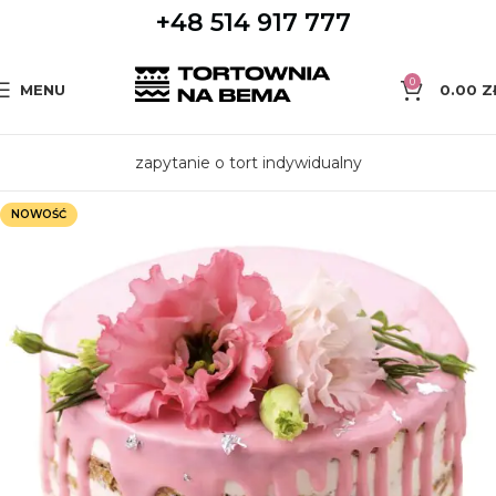
+48 514 917 777
0
MENU
0.00
Z
zapytanie o tort indywidualny
NOWOŚĆ