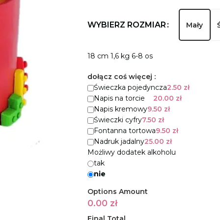
WYBIERZ ROZMIAR
Mały
18 cm 1,6 kg 6-8 os
dołącz coś więcej :
Świeczka pojedyncza
2.50
zł
Napis na torcie
20.00
zł
Napis kremowy
9.50
zł
Świeczki cyfry
7.50
zł
Fontanna tortowa
9.50
zł
Nadruk jadalny
25.00
zł
Możliwy dodatek alkoholu
tak
nie
Options Amount
0.00
zł
Final Total