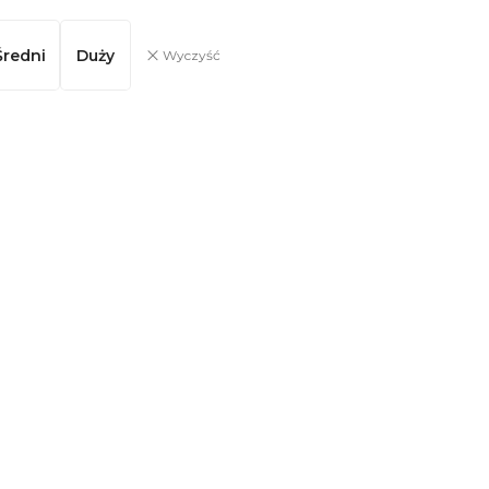
Średni
Duży
Wyczyść