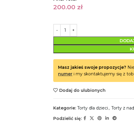
200.00
zł
DODAJ
K
Masz jakieś swoje propozycje?
Nie
numer
i my skontaktujemy się z tob
Dodaj do ulubionych
Kategorie:
Torty dla dzieci
,
Torty z na
Podzielić się: