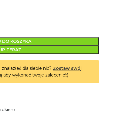
 DO KOSZYKA
UP TERAZ
 znalazłeś dla siebie nic?
Zostaw swój
ą aby wykonać twoje zalecenie!:)
drukiem