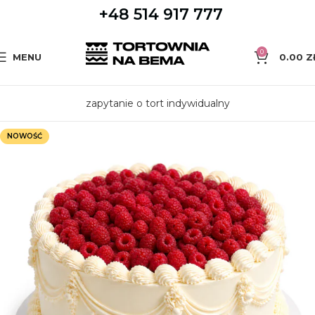
+48 514 917 777
0
MENU
0.00
Z
zapytanie o tort indywidualny
NOWOŚĆ