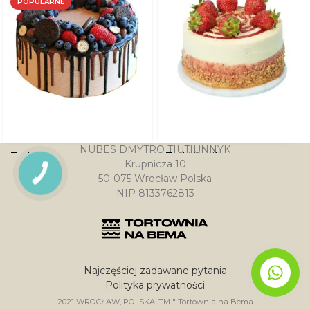
POPULARNE
NUBES DMYTRO TIUTIUNNYK
Tort Owocowo
Tort Waniliowo
Krupnicza 10
ciasteczkowy
truskawkowy
PRZYCISK
50-075 Wrocław Polska
KONTAKTU
NIP 8133762813
177.00
zł
–
476.00
zł
167.00
zł
–
368.00
zł
Najczęściej zadawane pytania
Polityka prywatności
2021
WROCŁAW, POLSKA. TM " Tortownia na Bema