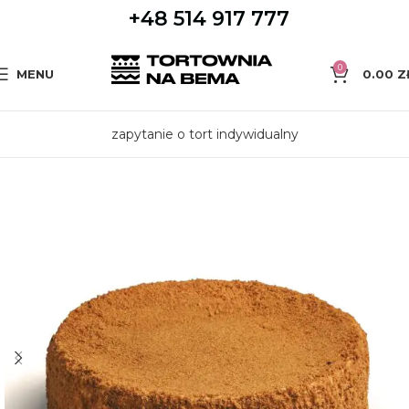
+48 514 917 777
0
MENU
0.00
Z
zapytanie o tort indywidualny