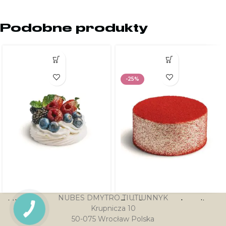
Podobne produkty
-25%
NUBES DMYTRO TIUTIUNNYK
Mini Bezy owocowe
Tort Czerwony aksamit
Krupnicza 10
PRZYCISK
KONTAKTU
50-075 Wrocław Polska
16.00
zł
126.00
zł
168.00
zł