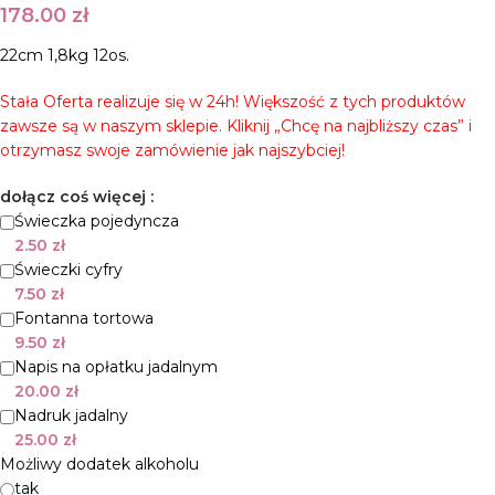
178.00
zł
22cm 1,8kg 12os.
Stała Oferta realizuje się w 24h! Większość z tych produktów
zawsze są w naszym sklepie. Kliknij „Chcę na najbliższy czas” i
otrzymasz swoje zamówienie jak najszybciej!
dołącz coś więcej :
Świeczka pojedyncza
2.50
zł
Świeczki cyfry
7.50
zł
Fontanna tortowa
9.50
zł
Napis na opłatku jadalnym
20.00
zł
Nadruk jadalny
25.00
zł
Możliwy dodatek alkoholu
tak