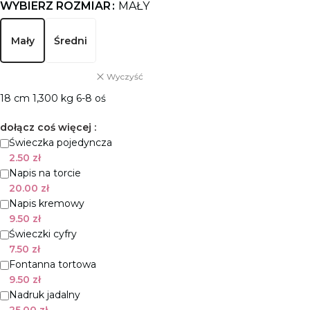
WYBIERZ ROZMIAR
MAŁY
Mały
Średni
Wyczyść
18 сm 1,300 kg 6-8 oś
dołącz coś więcej :
Świeczka pojedyncza
2.50
zł
Napis na torcie
20.00
zł
Napis kremowy
9.50
zł
Świeczki cyfry
7.50
zł
Fontanna tortowa
9.50
zł
Nadruk jadalny