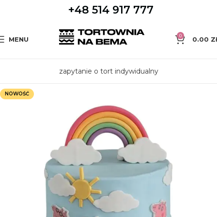
+48 514 917 777
0
MENU
0.00
Z
zapytanie o tort indywidualny
NOWOŚĆ