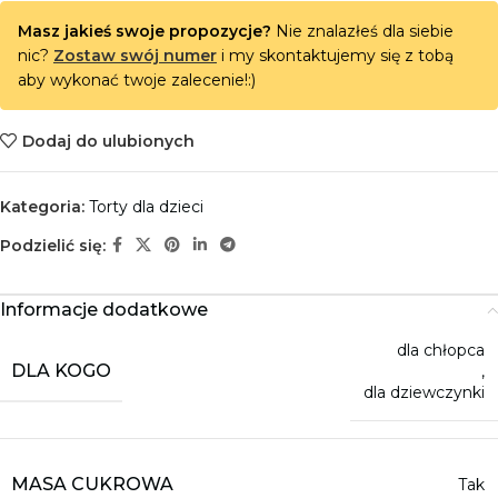
Masz jakieś swoje propozycje?
Nie znalazłeś dla siebie
nic?
Zostaw swój numer
i my skontaktujemy się z tobą
aby wykonać twoje zalecenie!:)
Dodaj do ulubionych
Kategoria:
Torty dla dzieci
Podzielić się:
Informacje dodatkowe
dla chłopca
DLA KOGO
,
dla dziewczynki
MASA CUKROWA
Tak