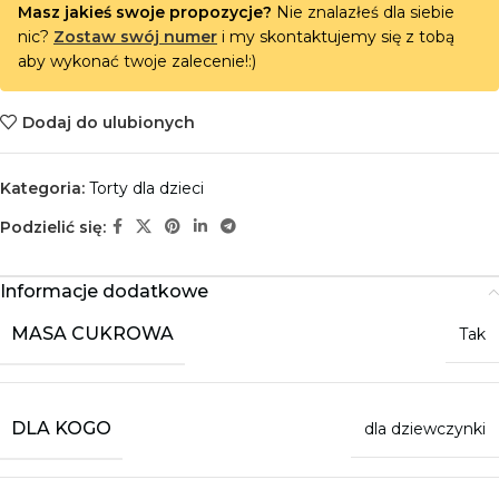
Masz jakieś swoje propozycje?
Nie znalazłeś dla siebie
nic?
Zostaw swój numer
i my skontaktujemy się z tobą
aby wykonać twoje zalecenie!:)
Dodaj do ulubionych
Kategoria:
Torty dla dzieci
Podzielić się:
Informacje dodatkowe
MASA CUKROWA
Tak
DLA KOGO
dla dziewczynki