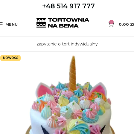
+48 514 917 777
0
MENU
0.00
Z
zapytanie o tort indywidualny
NOWOŚĆ