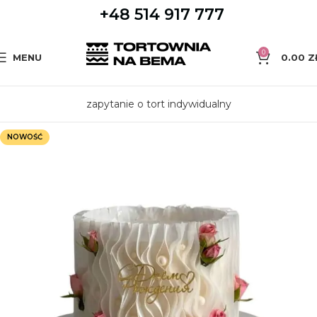
+48 514 917 777
0
MENU
0.00
Z
zapytanie o tort indywidualny
NOWOŚĆ