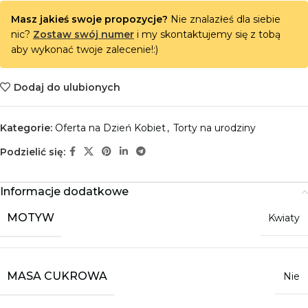
Masz jakieś swoje propozycje?
Nie znalazłeś dla siebie
nic?
Zostaw swój numer
i my skontaktujemy się z tobą
aby wykonać twoje zalecenie!:)
Dodaj do ulubionych
Kategorie:
Oferta na Dzień Kobiet
,
Torty na urodziny
Podzielić się:
Informacje dodatkowe
MOTYW
Kwiaty
MASA CUKROWA
Nie