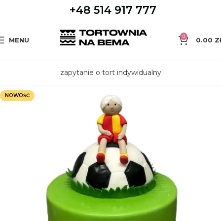
+48 514 917 777
0
MENU
0.00
Z
zapytanie o tort indywidualny
NOWOŚĆ