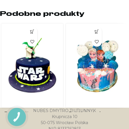
Podobne produkty
NUBES DMYTRO TIUTIUNNYK
Tort Star Wars master
Tort Kraina Lodu
Krupnicza 10
PRZYCISK
Yoda
KONTAKTU
50-075 Wrocław Polska
336.00
zł
–
515.00
zł
NIP 8133762813