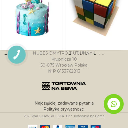
NUBES DMYTRO TIUTIUNNYK
Tort Ogon syreny
Tort Kostka Rubika
Krupnicza 10
50-075 Wrocław Polska
389.00
zł
–
424.00
zł
NIP 8133762813
324.00
zł
–
540.00
zł
Najczęściej zadawane pytania
Polityka prywatności
2021
WROCŁAW, POLSKA. TM " Tortownia na Bema