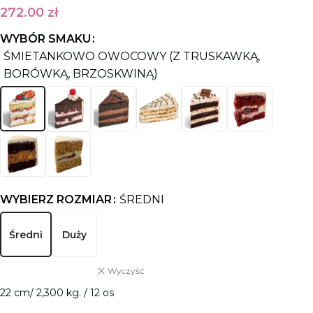
272.00
zł
WYBÓR SMAKU
ŚMIETANKOWO OWOCOWY (Z TRUSKAWKĄ,
BORÓWKĄ, BRZOSKWINĄ)
WYBIERZ ROZMIAR
ŚREDNI
Średni
Duży
Wyczyść
22 cm/ 2,300 kg. / 12 os