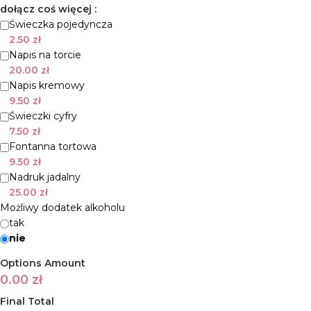
dołącz coś więcej :
Świeczka pojedyncza
2.50
zł
Napis na torcie
20.00
zł
Napis kremowy
9.50
zł
Świeczki cyfry
7.50
zł
Fontanna tortowa
9.50
zł
Nadruk jadalny
25.00
zł
Możliwy dodatek alkoholu
tak
nie
Options Amount
0.00
zł
Final Total