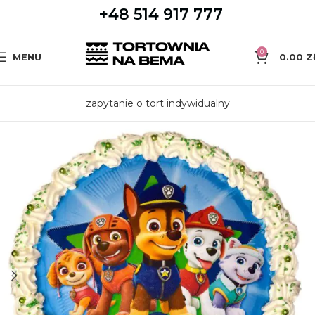
+48 514 917 777
0
MENU
0.00
Z
zapytanie o tort indywidualny