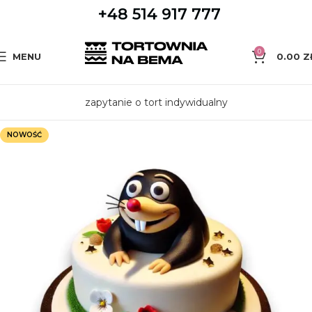
+48 514 917 777
0
MENU
0.00
Z
zapytanie o tort indywidualny
NOWOŚĆ