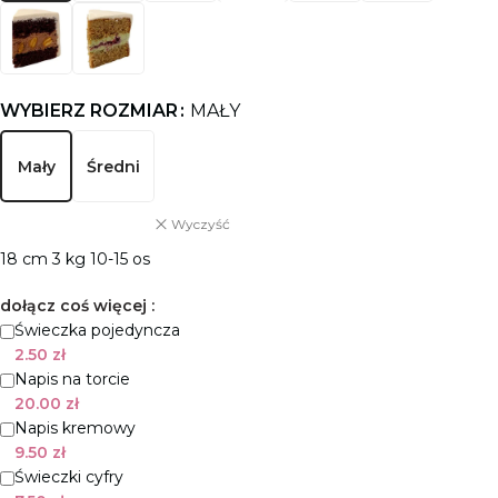
WYBIERZ ROZMIAR
MAŁY
Mały
Średni
Wyczyść
18 cm 3 kg 10-15 os
dołącz coś więcej :
Świeczka pojedyncza
2.50
zł
Napis na torcie
20.00
zł
Napis kremowy
9.50
zł
Świeczki cyfry