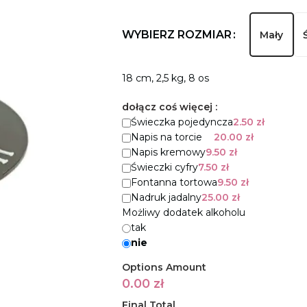
WYBIERZ ROZMIAR
Mały
18 cm, 2,5 kg, 8 os
dołącz coś więcej :
Świeczka pojedyncza
2.50
zł
Napis na torcie
20.00
zł
Napis kremowy
9.50
zł
Świeczki cyfry
7.50
zł
Fontanna tortowa
9.50
zł
Nadruk jadalny
25.00
zł
Możliwy dodatek alkoholu
tak
nie
Options Amount
0.00
zł
Final Total