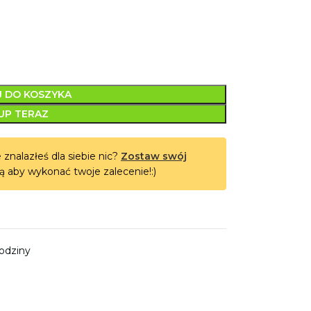
 DO KOSZYKA
UP TERAZ
 znalazłeś dla siebie nic?
Zostaw swój
ą aby wykonać twoje zalecenie!:)
rodziny