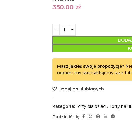
350.00
zł
DODAJ
K
Masz jakieś swoje propozycje?
Nie
numer
i my skontaktujemy się z tob
Dodaj do ulubionych
Kategorie:
Torty dla dzieci
,
Torty na u
Podzielić się: